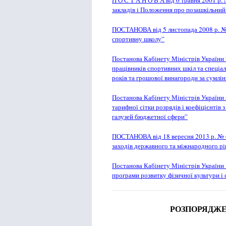
П О С Т А Н О В А від 6 травня 2001 р
закладів і Положення про позашкільний
ПОСТАНОВА від 5 листопада 2008 р. №
спортивну школу”
Постанова Кабінету Міністрів України
працівників спортивних шкіл та спеціа
років та грошової винагороди за сумлін
Постанова Кабінету Міністрів України 
тарифної сітки розрядів і коефіцієнтів 
галузей бюджетної сфери”
ПОСТАНОВА від 18 вересня 2013 р. № 
заходів державного та міжнародного рі
Постанова Кабінету Міністрів України 
програми розвитку фізичної культури і 
РОЗПОРЯДЖЕ