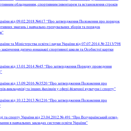
портивним обладнанням, спортивним інвентарем та встановлення строків
України від 09.02.2018 №617 “Про затвердження Положення про порядок
ртивних змагань і навчально-тренувальних зборів та порядок
ів”
раїни та Міністерства освіти і науки України від 07.07.2014 № 2213/798
 закінчення дитячо-юнацької спортивної школи та Особистої картки
України від 13.01.2014 №45 “Про затвердження Порядку проведення
)”
України від 13.09.2016 №3520 “Про затвердження Положення про
рів-викладачів) та інших фахівців у сфері фізичної культури і спорту”
України від 10.12.2013 №1216 “Про затвердження Положення про
“
оді та спорту України від 23.04.2012 № 491 “Про Всеукраїнський огляд-
вання в навчальних закладах системи освіти України”