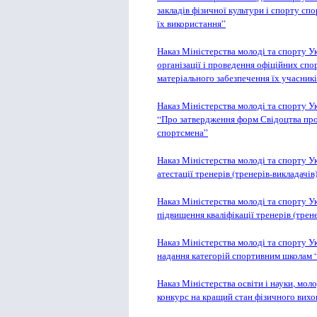
закладів фізичної культури і спорту с
їх використання”
Наказ Міністерства молоді та спорту 
організації і проведення офіційних спо
матеріального забезпечення їх учасник
Наказ Міністерства молоді та спорту Ук
“Про затвердження форм Свідоцтва про
спортсмена”
Наказ Міністерства молоді та спорту 
атестації тренерів (тренерів-викладачів
Наказ Міністерства молоді та спорту 
підвищення кваліфікації тренерів (трене
Наказ Міністерства молоді та спорту 
надання категорій спортивним школам 
Наказ Міністерства освіти і науки, мол
конкурс на кращий стан фізичного вихо