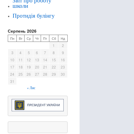
Звіт про роботу
школи
Протидія булінгу
Серпень 2026
Пн
Вт
Ср
Чт
Пт
Сб
Нд
1
2
3
4
5
6
7
8
9
10
11
12
13
14
15
16
17
18
19
20
21
22
23
24
25
26
27
28
29
30
31
« Лис