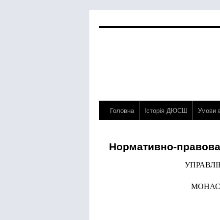
Головна
Історія ДЮСШ
Умови 
Перейти
до
Нормативно-правова
контенту
УПРАВЛІ
МОНАС