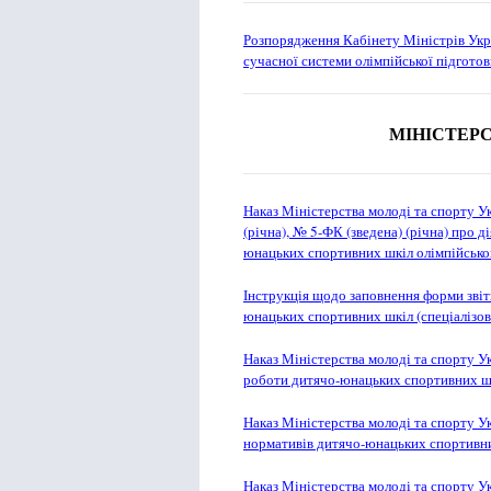
Розпорядження Кабінету Міністрів Укр
сучасної системи олімпійської підгото
МІНІСТЕР
Наказ Міністерства молоді та спорту 
(річна), № 5-ФК (зведена) (річна) про 
юнацьких спортивних шкіл олімпійськог
Інструкція щодо заповнення форми звітн
юнацьких спортивних шкіл (спеціалізов
Наказ Міністерства молоді та спорту У
роботи дитячо-юнацьких спортивних ш
Наказ Міністерства молоді та спорту 
нормативів дитячо-юнацьких спортивн
Наказ Міністерства молоді та спорту 