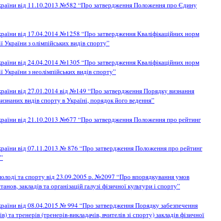
України від 11.10.2013 №582 “Про затвердження Положення про Єдину
України від 17.04.2014 №1258 “Про затвердження Кваліфікаційних норм
ї України з олімпійських видів спорту”
України від 24.04.2014 №1305 “Про затвердження Кваліфікаційних норм
ї України з неолімпійських видів спорту”
країни від 27.01.2014 від №149 “Про затвердження Порядку визнання
визнаних видів спорту в Україні, порядок його ведення”
України від 21.10.2013 №677 “Про затвердження Положення про рейтинг
України від 07.11.2013 № 876 “Про затвердження Положення про рейтинг
і”
молоді та спорту від 23.09.2005 р. №2097 “Про впорядкування умов
нов, закладів та організацій галузі фізичної культури і спорту”
країни від 08.04.2015 № 994 “Про затвердження Порядку забезпечення
в) та тренерів (тренерів-викладачів, вчителів зі спорту) закладів фізичної