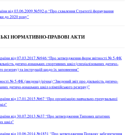
аїни від 03.06.2009 №592-р “Про схвалення Стратегії формування
вки до 2020 року”
СЬКІ НОРМАТИВНО-ПРАВОВІ АКТИ
України від 07.03.2017 №946 “Про затвердження форм звітності № 5-ФК
діяльність дитячо-юнацьких спортивних шкіл (спеціалізованих дитячо-
о резерву) та інструкцій щодо їх заповнення”
ості № 5-ФК (зведена) (річна) “Зведений звіт про діяльність дитячо-
аних дитячо-юнацьких шкіл олімпійського резерву)”
країни від 17.01.2015 №67 “Про організацію навчально-тренувальної
кіл”
України від 30.07.2013 №37 “Про затвердження Типових штатних
их шкіл”
України від 10.06.2014 №1851 “Про затвердження Порядку забезпечення