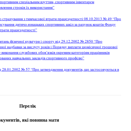
спортивним спеціальним взуттям, спортивним інвентарем
овлення строків їх використання”
 страхування з тимчасової втрати працездатності 08.10.2013 № 49 “Про
нсування дитячо-юнацьких спортивних шкіл за рахунок коштів Фонду
втрати працездатності”
итань фізичної культури і спорту від 29.12.2002 № 2850 “Про
ої надбавки за вислугу років і Порядку виплати щомісячної грошової
е виконання службових обов’язків окремим категоріям працівників
ізованих навчальних закладів спортивного профілю”
ід 28.01.2002 № 57 “Про затвердження документів, що застосовуються в
Перелік
окументів, які повинна мати