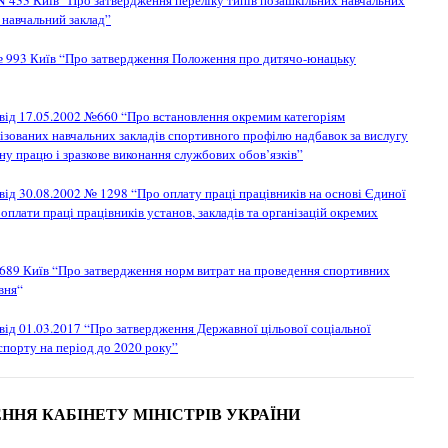
. N 433 Київ “Про затвердження переліку типів позашкільних навчальних
 навчальний заклад”
 993 Київ “Про затвердження Положення про дитячо-юнацьку
 від 17.05.2002 №660 “Про встановлення окремим категоріям
лізованих навчальних закладів спортивного профілю надбавок за вислугу
ну працю і зразкове виконання службових обов’язків”
від 30.08.2002 № 1298 “Про оплату праці працівників на основі Єдиної
з оплати праці працівників установ, закладів та організацій окремих
689 Київ “Про затвердження норм витрат на проведення спортивних
вня
“
від 01.03.2017 “Про затвердження Державної цільової соціальної
спорту на період до 2020 року”
ННЯ КАБІНЕТУ МІНІСТРІВ УКРАЇНИ