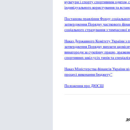
культури і спорту спортивним одягом, 
індивідуального користування та встан
Постанова правління Фонду соціального
затвердження Порядку часткового фіна
соціального страхування з тимчасової 
Наказ Державного Комітету України з п
затвердження Порядку виплати щомісячн
винагороди за сумлінну працю, зразков
спортивних шкіл усіх типів та спеціал
Наказ Міністерства фінансів України в
процесі виконання бюджету”
Положення про ДЮСШ
д