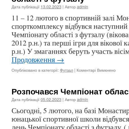
Дата публікації
13.02.2023
| Автор
admin
11 – 12 лютого в спортивній залі М
спорткомплексу відбувся наступний 
Чемпіонату області з футзалу (вікова
2012 р.н.) та перші ігри для вікової к
р.н.) У змаганнях беруть участь віс
Продовження
→
до
Опубліковано в категорії:
Футзал
|
Коментарі Вимкнено
Продо
змаган
Чемпіо
Розпочався Чемпіонат облас
області
з
Дата публікації
05.02.2023
| Автор
admin
футзал
Сьогодні, 5 лютого, на базі Монаст
юнацької спортивної школи відбувс
день Чемпіонату області з футзалу ( 