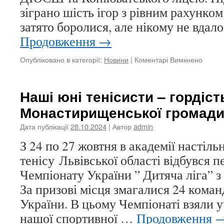
зіграно шість ігор з рівним рахунком
затято боролися, але нікому не вдал
Продовження
→
до
Опубліковано в категорії:
Новини
|
Коментарі Вимкнено
Відбув
товар
волей
Наші юні тенісисти – гордіст
матч
Монастирищенської громади
Дата публікації
28.10.2024
| Автор
admin
З 24 по 27 жовтня в академії настіль
тенісу Львівської області відбувся 
Чемпіонату України ” Дитяча ліга” з 
За призові місця змагалися 24 команд
України. В цьому Чемпіонаті взяли у
нашої спортивної …
Продовження