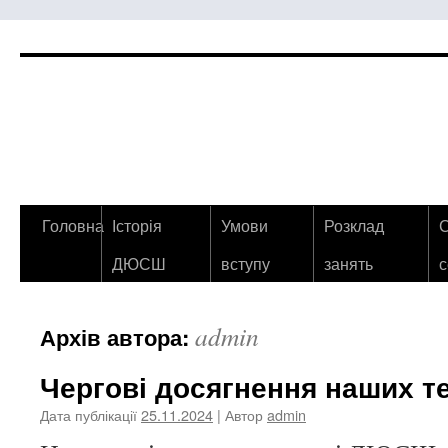
Перейти
Головна
Історія
Умови
Розклад
С
до
ДЮСШ
вступу
занять
с
контенту
admin
Архів автора:
Чергові досягнення наших те
Дата публікації
25.11.2024
| Автор
admin