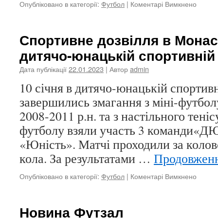
до
Опубліковано в категорії:
Футбол
|
Коментарі Вимкнено
Зимов
турнір
з
Спортивне дозвілля в Мона
міні-
дитячо-юнацькій спортивній
футбо
“Кубок
Дата публікації
22.01.2023
| Автор
admin
федера
футбо
10 січня в дитячо-юнацькій спортив
громад
завершились змагання з міні-футбол
2008-2011 р.н. та з настільного теніс
футболу взяли участь 3 команди«Д
«Юність». Матчі проходили за коло
кола. За результатами …
Продовжен
до
Опубліковано в категорії:
Футбол
|
Коментарі Вимкнено
Спорт
дозвіл
в
Новина Футзал
Монас