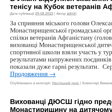
тенісу на Кубок ветеранів А
школа
прово
Дата публікації
29.08.2023
| Автор
admin
набір
учнів
За сприяння міського голови Олекс
на
Монастирищенської громадської орга
2023-
2024н
спілки ветеранів Афганістану (голо
рік
вихованці Монастирищенської дитяч
спортивної школи взяли участь у тур
результатами напружених поєдинків
показали дуже гарні результати. С
Продовження
→
Опубліковано в категорії:
Настільний теніс
|
Коментарі Вимкн
Вихованці ДЮСШ гідно пред
Монастирищину на дитячому 