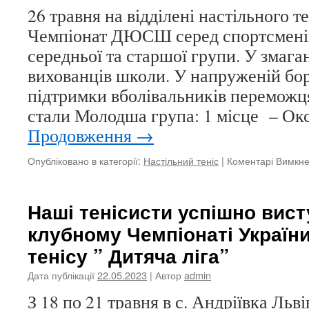
26 травня на відділені настільного т
Чемпіонат ДЮСШ серед спортсмені
середньої та старшої групи. У змага
вихованців школи. У напруженій бор
підтримки вболівальників переможц
стали Молодша група: 1 місце – Ок
Продовження
→
Опубліковано в категорії:
Настільний теніс
|
Коментарі Вимкн
Наші тенісисти успішно вис
клубному Чемпіонаті України
тенісу ” Дитяча ліга”
Дата публікації
22.05.2023
| Автор
admin
З 18 по 21 травня в с. Андріївка Льві