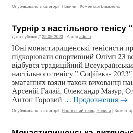
до
Опубліковано в категорії:
Новини
|
Коментарі Вимкнено
Спорт
массов
заход
Турнір з настільного тенісу 
в
Монас
Дата публікації
25.09.2023
| Автор
admin
ДЮС
Юні монастирищенські тенісисти п
підкорювати спортивний Олімп 23 ве
відбувся традиційний Всеукраїнськи
настільного тенісу ” Софіївка- 2023″
змаганнях взяли також вихованці 
Арсеній Галай, Олександр Мазур, О
Антон Горовий …
Продовження
→
Опубліковано в категорії:
Настільний теніс
,
Новини
|
Коментар
Монастирищенська дитячо-