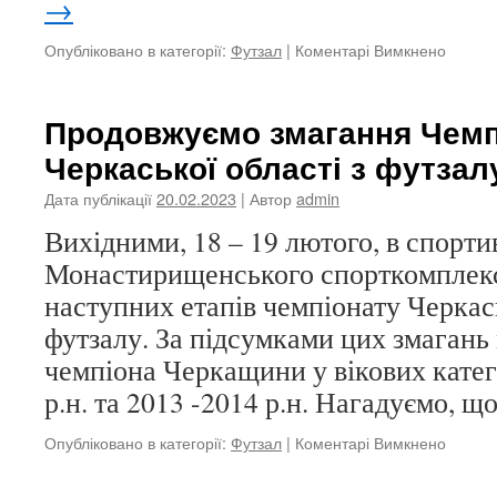
→
до
Опубліковано в категорії:
Футзал
|
Коментарі Вимкнено
Відбув
заключ
тур
Продовжуємо змагання Чемп
групов
Черкаської області з футзал
етапів
Чемпіо
Дата публікації
20.02.2023
| Автор
admin
Черкас
області
Вихідними, 18 – 19 лютого, в спортив
з
Монастирищенського спорткомплекс
футзал
наступних етапів чемпіонату Черкась
футзалу. За підсумками цих змагань
чемпіона Черкащини у вікових катег
р.н. та 2013 -2014 р.н. Нагадуємо, 
до
Опубліковано в категорії:
Футзал
|
Коментарі Вимкнено
Продо
змаган