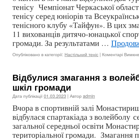
тенісу Чемпіонат Черкаської області
тенісу серед юніорів та Всеукраїнсь
тенісного клубу «Тайфун». В цих зм
11 вихованців дитячо-юнацької спо
громади. За результатами …
Продов
Опубліковано в категорії:
Настільний теніс
|
Коментарі Вимкн
Відбулися змагання з волей
шкіл громади
Дата публікації
01.03.2023
| Автор
admin
Вчора в спортивній залі Монасти
відбулася спартакіада з волейболу с
загальної середньої освіти Монасти
територіальної громади. Змагання п