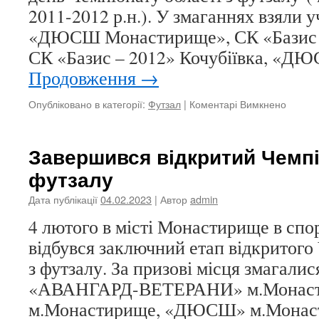
2011-2012 р.н.). У змаганнях взяли у
«ДЮСШ Монастирище», СК «Базис –
СК «Базис – 2012» Кочубіївка, «
Продовження
→
до
Опубліковано в категорії:
Футзал
|
Коментарі Вимкнено
Розпоч
Чемпіо
області
Завершився відкритий Чемпі
з
футзалу
футзал
Дата публікації
04.02.2023
| Автор
admin
4 лютого в місті Монастирище в спо
відбувся заключний етап відкритого
з футзалу. За призові місця змагали
«АВАНГАРД-ВЕТЕРАНИ» м.Монас
м.Монастирище, «ДЮСШ» м.Монас