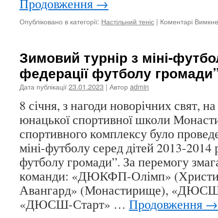
Продовження
→
Опубліковано в категорії:
Настільний теніс
|
Коментарі Вимкн
Зимовий турнір з міні-футбо
федерації футболу громади
Дата публікації
23.01.2023
| Автор
admin
8 січня, з нагоди новорічних свят, на
юнацької спортивної школи Монаст
спортивного комплексу було проведе
міні-футболу серед дітей 2013-2014 
футболу громади”. За перемогу змаг
команди: «ДЮКФП-Олімп» (Христ
Авангард» (Монастирище), «ДЮСШ»
«ДЮСШ-Старт» …
Продовження
→