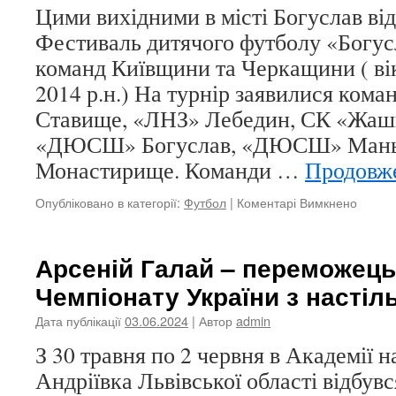
Цими вихідними в місті Богуслав ві
Фестиваль дитячого футболу «Богус
команд Київщини та Черкащини ( вік
2014 р.н.) На турнір заявилися ко
Ставище, «ЛНЗ» Лебедин, СК «Жашк
«ДЮСШ» Богуслав, «ДЮСШ» Мань
Монастирище. Команди …
Продовж
до
Опубліковано в категорії:
Футбол
|
Коментарі Вимкнено
Футбо
коман
ДЮС
Арсеній Галай – переможець
Монас
Чемпіонату України з настіл
–
срібни
Дата публікації
03.06.2024
| Автор
admin
призе
фести
З 30 травня по 2 червня в Академії на
дитячо
Андріївка Львівської області відбув
футбо
«Богус