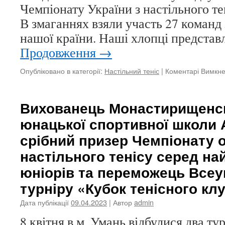
Чемпіонату України з настільного тен
В змаганнях взяли участь 27 команд з
нашої країни. Наші хлопці предста
Продовження
→
Опубліковано в категорії:
Настільний теніс
|
Коментарі Вимкн
Вихованець Монастирищенсь
юнацької спортивної школи 
срібний призер Чемпіонату о
настільного тенісу серед н
юніорів та переможець Всеу
турніру «Кубок тенісного кл
Дата публікації
09.04.2023
| Автор
admin
8 квітня в м. Умань відбулися два ту