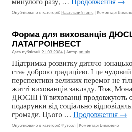
минулого разу, …
Продовження
→
Опубліковано в категорії:
Настільний теніс
|
Коментарі Вимкн
Форма для вихованців ДЮС
ЛАТАГРОІНВЕСТ
Дата публікації
21.03.2024
| Автор
admin
Підтримка розвитку дитячо-юнацько
стає доброю традицією. І це чудови
перспективи великих перемог не тіль
житті вихованців закладу. Тож, Мо
ДЮСШ і її вихованці продовжують 
подарунки від соціально відповідаль
громади. Цього …
Продовження
→
до
Опубліковано в категорії:
Футбол
|
Коментарі Вимкнено
Форма