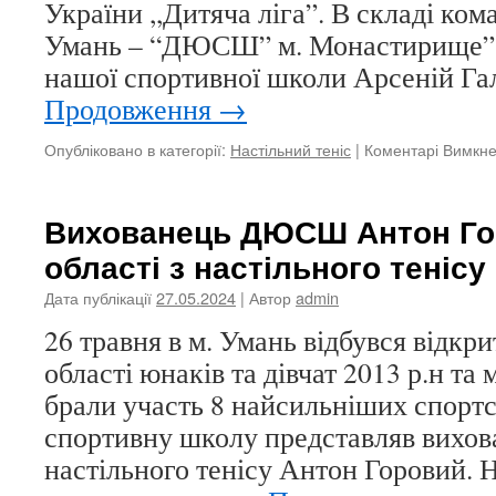
України ,,Дитяча ліга”. В складі ко
Умань – “ДЮСШ” м. Монастирище” 
нашої спортивної школи Арсеній Га
Продовження
→
Опубліковано в категорії:
Настільний теніс
|
Коментарі Вимкн
Вихованець ДЮСШ Антон Го
області з настільного тенісу
Дата публікації
27.05.2024
| Автор
admin
26 травня в м. Умань відбувся відкр
області юнаків та дівчат 2013 р.н та
брали участь 8 найсильніших спортс
спортивну школу представляв вихов
настільного тенісу Антон Горовий. Н