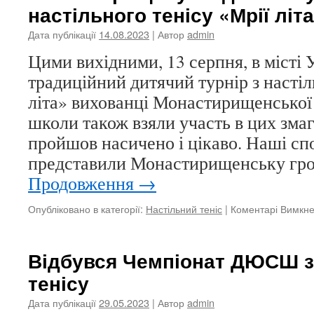
настільного тенісу «Мрії літ
Дата публікації
14.08.2023
| Автор
admin
Цими вихідними, 13 серпня, в місті 
традиційний дитячий турнір з настіл
літа» вихованці Монастирищенської 
школи також взяли участь в цих зма
пройшов насичено і цікаво. Наші сп
представили Монастирищенську гро
Продовження
→
Опубліковано в категорії:
Настільний теніс
|
Коментарі Вимкн
Відбувся Чемпіонат ДЮСШ з
тенісу
Дата публікації
29.05.2023
| Автор
admin