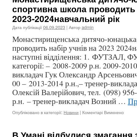
спортивна школа проводить 
2023-2024навчальний рік
Дата публікації
06.09.2023
| Автор
admin
Монастирищенська дитячо-юнацька
проводить набір учнів на 2023 2024н
наступні відділення: 1. ФУТЗАЛ, Ф
категорії: – 2008-2009 р.н. 2009-2010
викладач Гук Олександр Арсеньович,
00 – 2013-2014 р.н.,– тренер-викла
Олексій Валерійович, тел. (098) 956
р.н. – тренер-викладач Возний …
Пр
до
Опубліковано в категорії:
Новини
|
Коментарі Вимкнено
Монас
дитячо
юнаць
В Умані відбулися змагання 
спорт