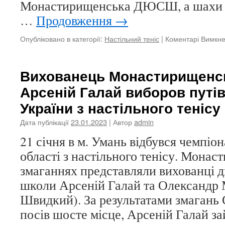
Монастирищенська ДЮСШ, а шахи
…
Продовження
→
Опубліковано в категорії:
Настільний теніс
|
Коментарі Вимкн
Вихованець Монастирищен
Арсеній Галай виборов путів
України з настільного тенісу
Дата публікації
23.01.2023
| Автор
admin
21 січня в м. Умань відбувся чемпіо
області з настільного тенісу. Мона
змаганнях представляли вихованці 
школи Арсеній Галай та Олександр 
Швидкий). За результатами змагань
посів шосте місце, Арсеній Галай з