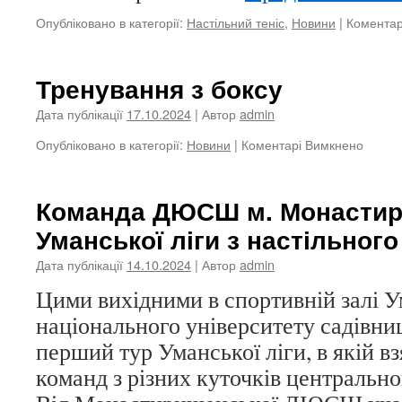
Опубліковано в категорії:
Настільний теніс
,
Новини
|
Коментар
Тренування з боксу
Дата публікації
17.10.2024
| Автор
admin
до
Опубліковано в категорії:
Новини
|
Коментарі Вимкнено
Трену
з
боксу
Команда ДЮСШ м. Монастир
Уманської ліги з настільного
Дата публікації
14.10.2024
| Автор
admin
Цими вихідними в спортивній залі 
національного університету садівни
перший тур Уманської ліги, в якій вз
команд з різних куточків центрально