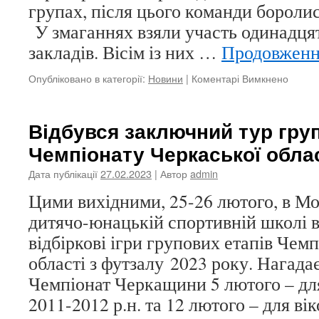
групах, після цього команди боролис
У змаганнях взяли участь одинадця
закладів. Вісім із них …
Продовжен
до
Опубліковано в категорії:
Новини
|
Коментарі Вимкнено
Відбул
змага
з
Відбувся заключний тур гру
волей
Чемпіонату Черкаської облас
серед
учнів
Дата публікації
27.02.2023
| Автор
admin
шкіл
грома
Цими вихідними, 25-26 лютого, в М
дитячо-юнацькій спортивній школі в
відбіркові ігри групових етапів Чем
області з футзалу 2023 року. Нагада
Чемпіонат Черкащини 5 лютого – для 
2011-2012 р.н. та 12 лютого – для ві