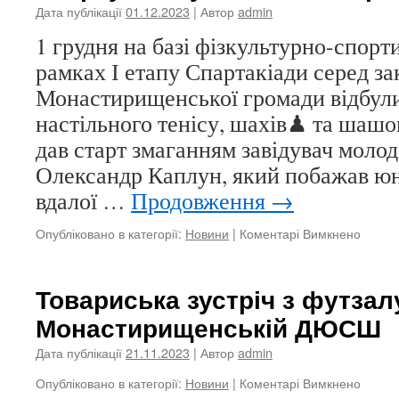
футзал
Дата публікації
01.12.2023
| Автор
admin
серед
1 грудня на базі фізкультурно-спорт
дитячо
юнаць
рамках І етапу Спартакіади серед за
коман
Монастирищенської громади відбули
настільного тенісу, шахів♟ та шашок
дав старт змаганням завідувач молод
Олександр Каплун, який побажав ю
вдалої …
Продовження
→
до
Опубліковано в категорії:
Новини
|
Коментарі Вимкнено
Старт
учнівс
Спарт
Товариська зустріч з футзал
Монастирищенській ДЮСШ
Дата публікації
21.11.2023
| Автор
admin
до
Опубліковано в категорії:
Новини
|
Коментарі Вимкнено