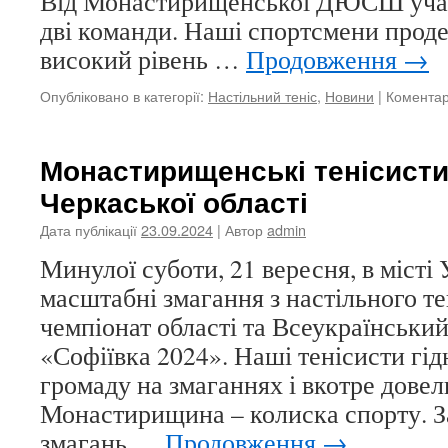
Від Монастирищенської ДЮСШ участ
дві команди. Наші спортсмени прод
високий рівень …
Продовження
→
Опубліковано в категорії:
Настільний теніс
,
Новини
|
Коментар
Монастирищенські тенісисти 
Черкаської області
Дата публікації
23.09.2024
| Автор
admin
Минулої суботи, 21 вересня, в місті
масштабні змагання з настільного те
чемпіонат області та Всеукраїнськи
«Софіївка 2024». Наші тенісисти гі
громаду на змаганнях і вкотре довел
Монастирищина – колиска спорту. З
змагань …
Продовження
→