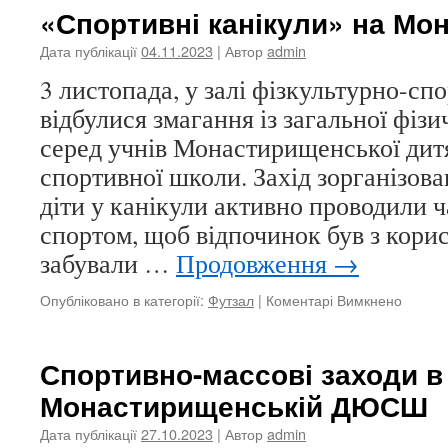
«Спортивні канікули» на Мо
Дата публікації
04.11.2023
| Автор
admin
3 листопада, у залі фізкультурно-сп
відбулися змагання із загальної фізи
серед учнів Монастирищенської дит
спортивної школи. Захід зорганізова
діти у канікули активно проводили ч
спортом, щоб відпочинок був з корис
забували …
Продовження
→
до
Опубліковано в категорії:
Футзал
|
Коментарі Вимкнено
«Спорт
каніку
на
Спортивно-массові заходи в
Монас
Монастирищенській ДЮСШ
Дата публікації
27.10.2023
| Автор
admin