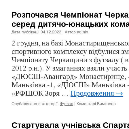
для
вихова
Розпочався Чемпіонат Черк
ДЮС
серед дитячо-юнацьких ком
від
ТОВ
Дата публікації
04.12.2023
| Автор
admin
ЛАТАГ
2 грудня, на базі Монастирищенсько
спортивного комплексу відбулися змаг
Чемпіонату Черкащини з футзалу ( ві
2012 р.н.). У змаганнях взяли участь
«ДЮСШ-Авангард» Монастирище
Маньківка -1, «ДЮСШ» Маньківка 
«РФШОК Зоря …
Продовження
→
до
Опубліковано в категорії:
Футзал
|
Коментарі Вимкнено
Розпоч
Чемпіо
Черка
Стартувала учнівська Спарт
з