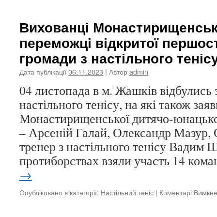
Товар
зустріч
з
Вихованці Монастирищенсь
футза
переможці відкритої першос
у
Монас
громади з настільного теніс
ДЮС
Дата публікації
06.11.2023
| Автор
admin
04 листопада в м. Жашків відбулись 
настільного тенісу, на які також зая
Монастирищенської дитячо-юнацько
– Арсеній Галай, Олександр Мазур,
тренер з настільного тенісу Вадим 
протиборствах взяли участь 14 кома
→
Опубліковано в категорії:
Настільний теніс
|
Коментарі Вимкн