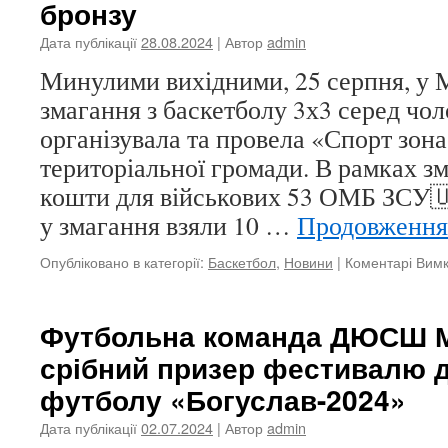
бронзу
Дата публікації
28.08.2024
| Автор
admin
Минулими вихідними, 25 серпня, у М
змагання з баскетболу 3х3 серед чол
організувала та провела «Спорт зон
територіальної громади. В рамках зм
кошти для військових 53 ОМБ ЗСУ🇺
у змагання взяли 10 …
Продовженн
Опубліковано в категорії:
Баскетбол
,
Новини
|
Коментарі Вим
Футбольна команда ДЮСШ 
срібний призер фестивалю 
футболу «Богуслав-2024»
Дата публікації
02.07.2024
| Автор
admin