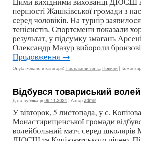
Цими вихідними вихованці ДЮСШ вз
першості Жашківської громади з нас
серед чоловіків. На турнір заявилос
тенісистів. Спортсмени показали хо
результат, у підсумку змагань Арсен
Олександр Мазур вибороли бронзові
Продовження
→
Опубліковано в категорії:
Настільний теніс
,
Новини
|
Коментар
Відбувся товариський воле
Дата публікації
06.11.2024
| Автор
admin
У вівторок, 5 листопада, у с. Копіюв
Монастирищенської громади відбув
волейбольний матч серед школярів
ДЮСШ та Копіюватського ліцею. Під