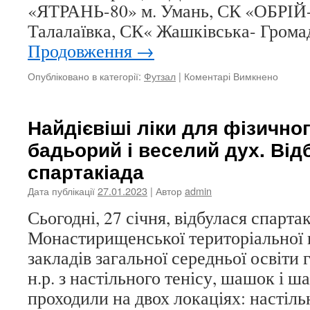
«ЯТРАНЬ-80» м. Умань, СК «ОБРІЙ
Талалаївка, СК« Жашківська- Грома
Продовження
→
до
Опубліковано в категорії:
Футзал
|
Коментарі Вимкнено
Завер
відкри
Чемпіо
Найдієвіші ліки для фізичног
грома
бадьорий і веселий дух. Від
з
футзал
спартакіада
Дата публікації
27.01.2023
| Автор
admin
Сьогодні, 27 січня, відбулася спарта
Монастирищенської територіальної 
закладів загальної середньої освіти
н.р. з настільного тенісу, шашок і ш
проходили на двох локаціях: настільн